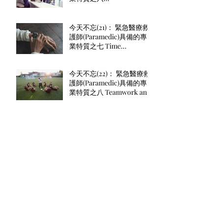
Communication（溝通能
力）： 聽、說、寫能力良
好。
今天不忘(21)： 緊急醫療救
護師(Paramedic)具備的專
業特質之七 Time
management（時間管
理）： 總是準時
今天不忘(22)： 緊急醫療救
護師(Paramedic)具備的專
業特質之八 Teamwork and
diplomacy（團隊合作與對
外交涉
今天不忘(7)：搶救生命人人
有責。
急診醫學會二十週年
『107年十大傑出救護技術
員表揚名單』