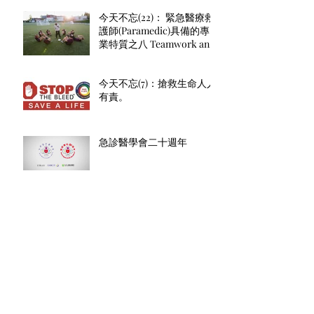
理）： 總是準時
今天不忘(22)： 緊急醫療救
護師(Paramedic)具備的專
業特質之八 Teamwork and
diplomacy（團隊合作與對
外交涉
今天不忘(7)：搶救生命人人
有責。
急診醫學會二十週年
『107年十大傑出救護技術
員表揚名單』
塵爆3周年 緊急救護做確實
了嗎?