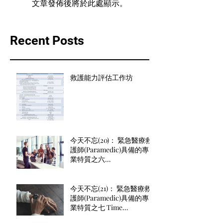
文章發佈後將於此處顯示。
Recent Posts
救護能力評估工作坊
今天不忘(20)： 緊急醫療救
護師(Paramedic)具備的專
業特質之六
Communication（溝通能
力）： 聽、說、寫能力良
好。
今天不忘(21)： 緊急醫療救
護師(Paramedic)具備的專
業特質之七 Time
management（時間管